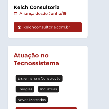
Kelch Consultoria
Aliança desde Junho/19
kelchconsultoria.com.br
Atuação no
Tecnossistema
Engenharia e Construção
Energias
Indústrias
Novos Mercados